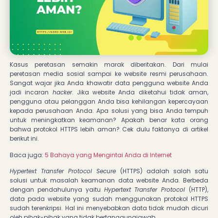
Kasus peretasan semakin marak diberitakan. Dari mulai
peretasan media sosial sampai ke website resmi perusahaan.
Sangat wajar jika Anda khawatir data pengguna website Anda
jadi incaran
hacker
. Jika website Anda diketahui tidak aman,
pengguna atau pelanggan Anda bisa kehilangan kepercayaan
kepada perusahaan Anda. Apa solusi yang bisa Anda tempuh
untuk meningkatkan keamanan? Apakah benar kata orang
bahwa protokol HTTPS lebih aman? Cek dulu faktanya di artikel
berikut ini.
Baca juga:
5 Bahaya yang Mengintai Anda di Internet
Hypertext Transfer Protocol Secure
(HTTPS) adalah salah satu
solusi untuk masalah
keamanan data website Anda. Berbeda
dengan pendahulunya yaitu
Hypertext Transfer Protocol
(HTTP),
data pada website yang sudah menggunakan protokol HTTPS
sudah terenkripsi. Hal ini menyebabkan data tidak mudah dicuri
oleh pihak-pihak yang tidak bertanggungjawab.