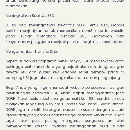
untuk berkunjung karena privasi dan data pribadi sudah
diamankan.
Meningkatkan Kualitas SEO
HTTPS bisa meningkatkan efektifitas SEO? Tentu bisa, Google
sendiri menjanjikan untuk memberikan
boost
kepada website
yang sudah dilengkapi dengan SSL. Keamanan dan
kenyamanan pengguna menjadi prioritas bagi mesin pencarian.
Mengamankan Transfer Data
Seperti sudah disampaikan sebelumnya, SSL mengenkripsi data
sehingga pertukaran data yang terjadi akan dilindungi dengan
private key
dan
public key
. Adanya label gembok pada di
samping URL juga akan meningkatkan rasa aman pengunjung.
Bagi Anda yang ingin membuat website perusahaan dengan
perlindungan sertifikasi SSL, Anda dapat menggunakan jasa
NORE. Tidak perlu repot mengurus sertifikat SSL sendiri, semua
dikerjakan langsung oleh tim IT profesional kami. Selain aman,
NORE juga memiliki berbagai macam
template
dengan desain
profesional yang cocok untuk berbagai macam kebutuhan. Anda
juga tidak perlu pusing mengurus pengoperasian dan
pemeliharaan karena layanan berlangganan NORE sudah