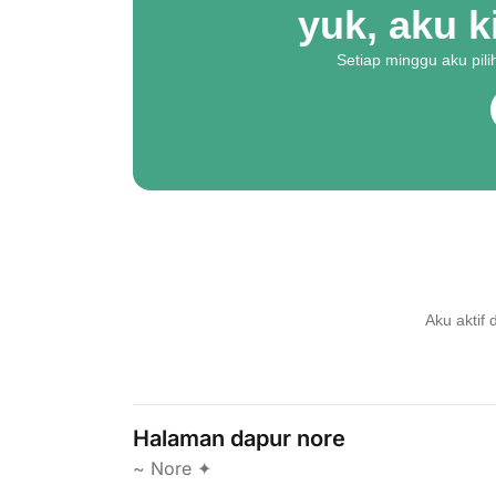
yuk, aku 
Setiap minggu aku pil
Aku aktif 
Halaman dapur nore
~ Nore ✦