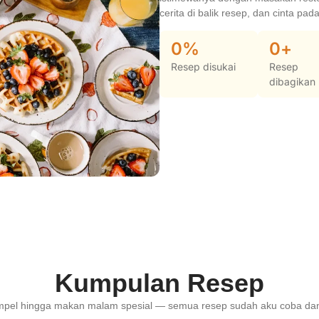
cerita di balik resep, dan cinta pa
0
%
0
+
Resep disukai
Resep
dibagikan
Kumpulan Resep
mpel hingga makan malam spesial — semua resep sudah aku coba dan 