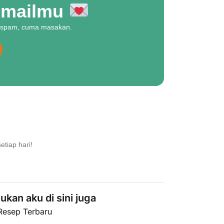
 emailmu
da spam, cuma masakan.
etiap hari!
kan aku di sini juga
Resep Terbaru