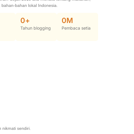
da bahan-bahan lokal Indonesia.
0
+
0
M
Tahun blogging
Pembaca setia
nikmati sendiri.