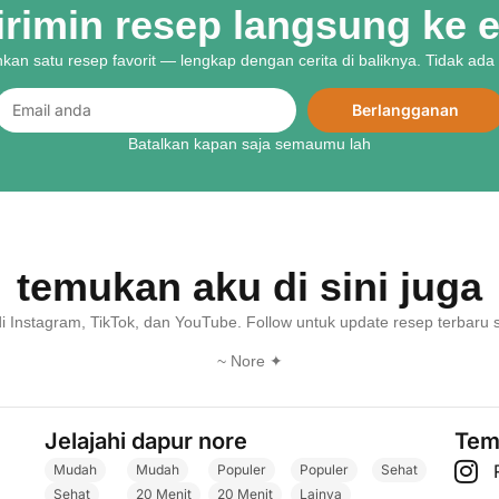
kirimin resep langsung ke
ihkan satu resep favorit — lengkap dengan cerita di baliknya. Tidak a
Berlangganan
Batalkan kapan saja semaumu lah
temukan aku di sini juga
di Instagram, TikTok, dan YouTube. Follow untuk update resep terbaru s
~ Nore ✦
Jelajahi dapur nore
Temu
Mudah
Mudah
Populer
Populer
Sehat
Sehat
20 Menit
20 Menit
Lainya