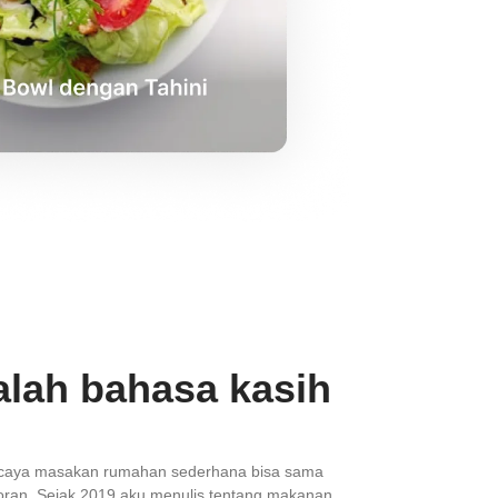
lah bahasa kasih
rcaya masakan rumahan sederhana bisa sama
ran. Sejak 2019 aku menulis tentang makanan,