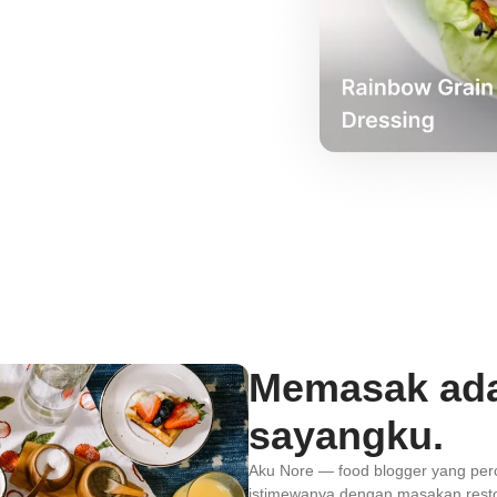
Memasak ada
sayangku.
Aku Nore — food blogger yang pe
istimewanya dengan masakan resto