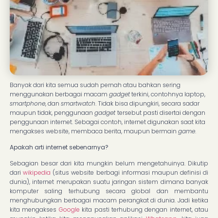
Banyak dari kita semua sudah pernah atau bahkan sering
menggunakan berbagai macam
gadget
terkini, contohnya laptop,
smartphone
, dan
smartwatch
. Tidak bisa dipungkiri, secara sadar
maupun tidak, penggunaan
gadget
tersebut pasti disertai dengan
penggunaan internet. Sebagai contoh, internet digunakan saat kita
mengakses website, membaca berita, maupun bermain
game
.
Apakah arti internet sebenarnya?
Sebagian besar dari kita mungkin belum mengetahuinya. Dikutip
dari
wikipedia
(situs website berbagi informasi maupun definisi di
dunia), internet merupakan suatu jaringan sistem dimana banyak
komputer saling terhubung secara global dan membantu
menghubungkan berbagai macam perangkat di dunia. Jadi ketika
kita mengakses
Google
kita pasti terhubung dengan internet, atau