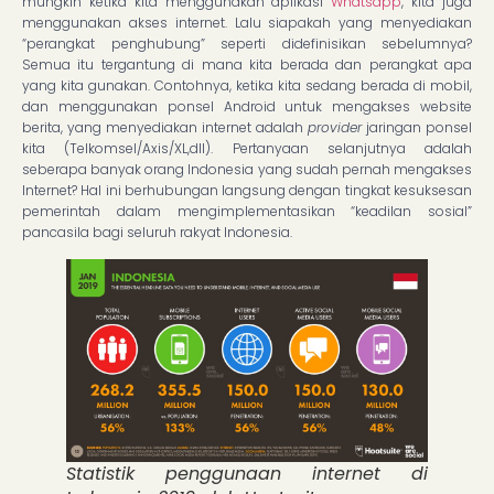
mungkin ketika kita menggunakan aplikasi
Whatsapp
, kita juga
menggunakan akses internet. Lalu siapakah yang menyediakan
“perangkat penghubung” seperti didefinisikan sebelumnya?
Semua itu tergantung di mana kita berada dan perangkat apa
yang kita gunakan. Contohnya, ketika kita sedang berada di mobil,
dan menggunakan ponsel Android untuk mengakses website
berita, yang menyediakan internet adalah
provider
jaringan ponsel
kita (Telkomsel/Axis/XL,dll). Pertanyaan selanjutnya adalah
seberapa banyak orang Indonesia yang sudah pernah mengakses
Internet? Hal ini berhubungan langsung dengan tingkat kesuksesan
pemerintah dalam mengimplementasikan “keadilan sosial”
pancasila bagi seluruh rakyat Indonesia.
Statistik penggunaan internet di