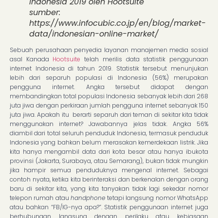
Indonesia 2019 oleh Hootsuite
sumber:
https://www.infocubic.co.jp/en/blog/market-
data/indonesian-online-market/
Sebuah perusahaan penyedia layanan manajemen media sosial
asal Kanada
Hootsuite
telah merilis data statistik penggunaan
internet Indonesia di tahun 2019. Statistik tersebut menunjukan
lebih dari separuh populasi di Indonesia (56%) merupakan
pengguna internet. Angka tersebut didapat dengan
membandingkan total populasi Indonesia sebanyak lebih dari 268
juta jiwa dengan perkiraan jumlah pengguna internet sebanyak 150
juta jiwa. Apakah itu berarti separuh dari teman di sekitar kita tidak
menggunakan internet? Jawabannya jelas tidak. Angka 56%
diambil dari total seluruh penduduk Indonesia, termasuk penduduk
Indonesia yang bahkan belum merasakan kemerdekaan listrik. Jika
kita hanya mengambil data dari kota besar atau hanya ibukota
provinsi (Jakarta, Surabaya, atau Semarang), bukan tidak mungkin
jika hampir semua penduduknya mengenal internet. Sebagai
contoh nyata, ketika kita berinteraksi dan berkenalan dengan orang
baru di sekitar kita, yang kita tanyakan tidak lagi sekedar nomor
telepon rumah atau
handphone
tetapi langsung nomor WhatsApp
atau bahkan “FB/IG-nya apa?”. Statistik penggunaan internet juga
berhubungan langsung dengan perilaku atau kebiasaan