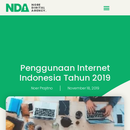
NORE
DIGITAL
AGENCY.
Penggunaan Internet
Indonesia Tahun 2019
Noer Prajitno
November 18, 2019