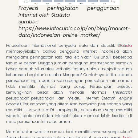
Proyeksi peningkatan penggunaan
internet oleh Statista
sumber:
https://www.infocubic.co.jp/en/blog/market-
data/indonesian-online-market/
Perusahaan internasional penyedia data dan statistik
Statista
memproyeksikan bahwa pengguna internet Indonesia akan
mengalami peningkatan rata-rata lebih dari 10% untuk beberapa
tahun ke depan. Dengan jumlah pengguna internet yang semakin
besar, sebuah situs atau website tentunya akan menjadi sebuah
keharusan bagi dunia usaha. Mengapa? Contohnya ketika sebuah
perusahaan ingin bekerja sama dengan perusahaan lain namun
tidak memiliki informasi yang cukup. Perusahaan tersebut
kemungkinan besar akan mencari informasi (
research
)
perusahaan-perusahaan lain melalui internet (
search engine
Google). Perusahaan yang ditemukan hanyalah perusahaan yang
memiliki situs website. Di samping itu, perusahaan yang memiliki
website profesional dan interaktif akan menjadi lebih kredibel di
mata perusahaan lain atau umum.
Membutuhkan website namun tidak memiliki
resource
yang cukup?
Anda dapat mempercayakan hal tersebut kepada kami,
Nore
,