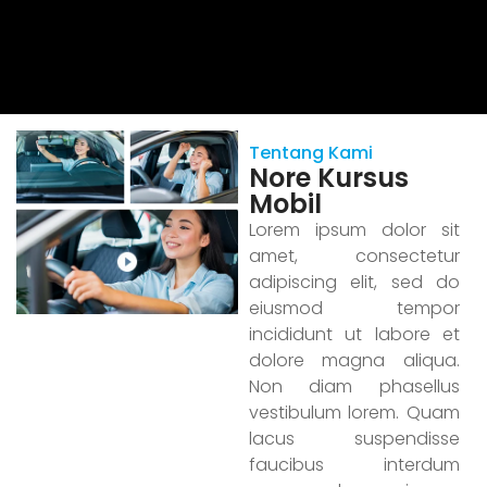
Tentang Kami
Nore Kursus
Mobil
Lorem ipsum dolor sit
amet, consectetur
adipiscing elit, sed do
eiusmod tempor
incididunt ut labore et
dolore magna aliqua.
Non diam phasellus
vestibulum lorem. Quam
lacus suspendisse
faucibus interdum