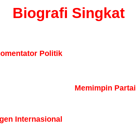
Biografi Singkat
fermentum eros. Nullam vel augue viverra, varius felis sit amet, 
Integer at volutpat eros. Curabitur interdum ante turpis.
omentator Politik
21 Juli 1998
 amet, consectetur adipiscing
s, luctus nec ullamcorper mattis
Memimpin Partai
21 Juli 1998
Lorem ipsum dolor sit amet, 
elit. Ut elit tellus, luctus ne
gen Internasional
14 Agustus 2000
 amet, consectetur adipiscing