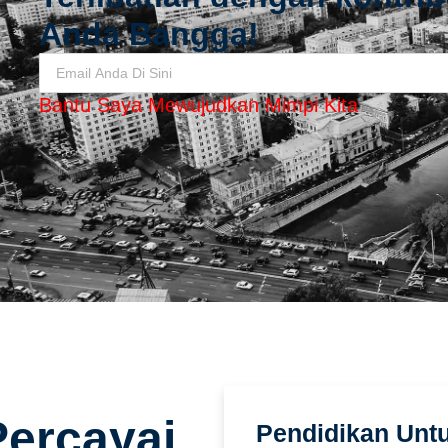
Anda Bangga!
Bantu Saya Mewujudkan Mimpi Kita
ercayai
Pendidikan Unt