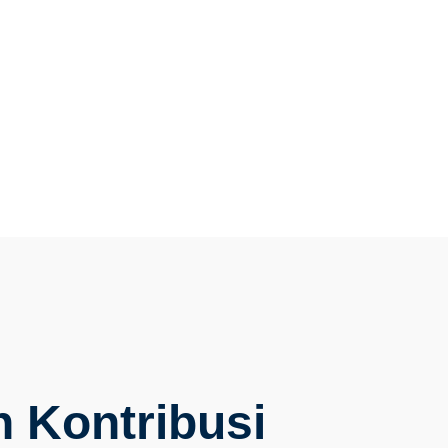
consectetur adipiscing
c ullamcorper mattis
 Kontribusi