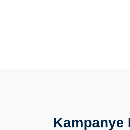
elit. Ut elit tellu
Kampanye K