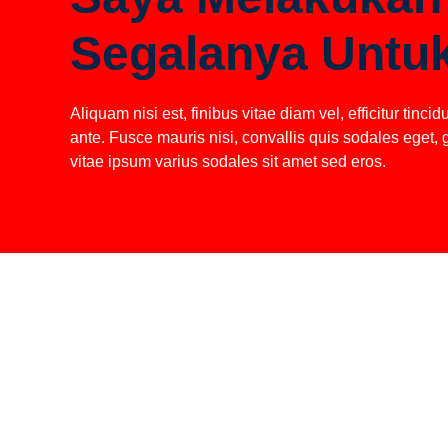
Segalanya Untu
Aliquam nisi est, finibus vitae diam vel, efficitur tinc
ante. Fusce mauris nisi, convallis quis sodales eget,
vitae ipsum varius sodales sit amet sed eros.