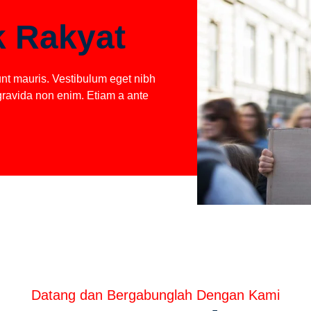
k Rakyat
idunt mauris. Vestibulum eget nibh
 gravida non enim. Etiam a ante
Datang dan Bergabunglah Dengan Kami