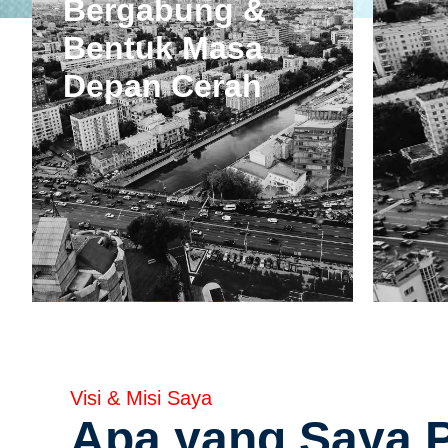
Bergabung &
Bentuk Masa
Depan Cerah
Visi & Misi Saya
Apa yang Saya P