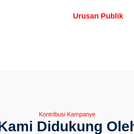
s, luctus nec ullamcorper mattis
Urusan Publik
21 Juli 2021
Lorem ipsum dolor sit amet, 
elit. Ut elit tellus, luctus ne
Kontribusi Kampanye
ami Didukung Oleh